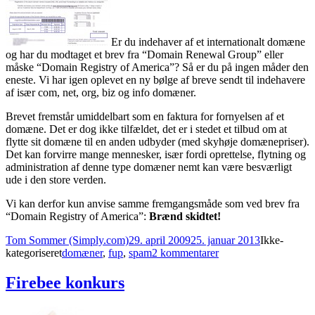
Er du indehaver af et internationalt domæne
og har du modtaget et brev fra “Domain Renewal Group” eller
måske “Domain Registry of America”? Så er du på ingen måder den
eneste. Vi har igen oplevet en ny bølge af breve sendt til indehavere
af især com, net, org, biz og info domæner.
Brevet fremstår umiddelbart som en faktura for fornyelsen af et
domæne. Det er dog ikke tilfældet, det er i stedet et tilbud om at
flytte sit domæne til en anden udbyder (med skyhøje domænepriser).
Det kan forvirre mange mennesker, især fordi oprettelse, flytning og
administration af denne type domæner nemt kan være besværligt
ude i den store verden.
Vi kan derfor kun anvise samme fremgangsmåde som ved brev fra
“Domain Registry of America”:
Brænd skidtet!
Forfatter
Udgivet
Kategorier
Tom Sommer (Simply.com)
29. april 2009
25. januar 2013
Ikke-
Tags
til
kategoriseret
domæner
,
fup
,
spam
2 kommentarer
Fup:
Domain
Firebee konkurs
Renewal
Group