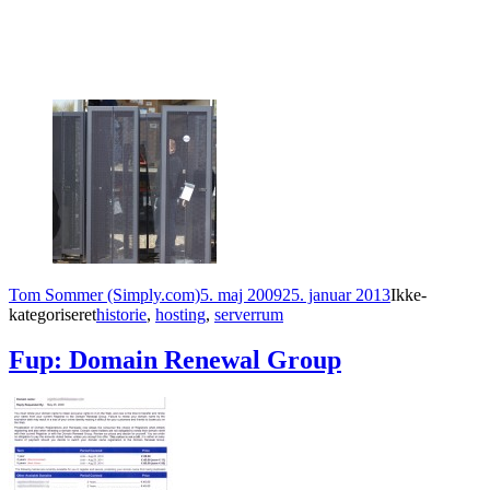
Forfatter
Udgivet
Kategorier
Tom Sommer (Simply.com)
5. maj 2009
25. januar 2013
Ikke-
Tags
kategoriseret
historie
,
hosting
,
serverrum
Fup: Domain Renewal Group