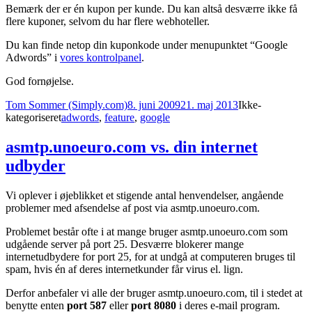
Bemærk der er én kupon per kunde. Du kan altså desværre ikke få
flere kuponer, selvom du har flere webhoteller.
Du kan finde netop din kuponkode under menupunktet “Google
Adwords” i
vores kontrolpanel
.
God fornøjelse.
Forfatter
Udgivet
Kategorier
Tom Sommer (Simply.com)
8. juni 2009
21. maj 2013
Ikke-
Tags
kategoriseret
adwords
,
feature
,
google
asmtp.unoeuro.com vs. din internet
udbyder
Vi oplever i øjeblikket et stigende antal henvendelser, angående
problemer med afsendelse af post via asmtp.unoeuro.com.
Problemet består ofte i at mange bruger asmtp.unoeuro.com som
udgående server på port 25. Desværre blokerer mange
internetudbydere for port 25, for at undgå at computeren bruges til
spam, hvis én af deres internetkunder får virus el. lign.
Derfor anbefaler vi alle der bruger asmtp.unoeuro.com, til i stedet at
benytte enten
port 587
eller
port 8080
i deres e-mail program.