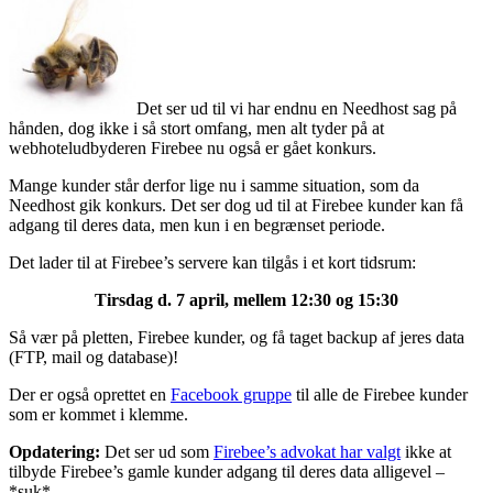
Det ser ud til vi har endnu en Needhost sag på
hånden, dog ikke i så stort omfang, men alt tyder på at
webhoteludbyderen Firebee nu også er gået konkurs.
Mange kunder står derfor lige nu i samme situation, som da
Needhost gik konkurs. Det ser dog ud til at Firebee kunder kan få
adgang til deres data, men kun i en begrænset periode.
Det lader til at Firebee’s servere kan tilgås i et kort tidsrum:
Tirsdag d. 7 april, mellem 12:30 og 15:30
Så vær på pletten, Firebee kunder, og få taget backup af jeres data
(FTP, mail og database)!
Der er også oprettet en
Facebook gruppe
til alle de Firebee kunder
som er kommet i klemme.
Opdatering:
Det ser ud som
Firebee’s advokat har valgt
ikke at
tilbyde Firebee’s gamle kunder adgang til deres data alligevel –
*suk*.