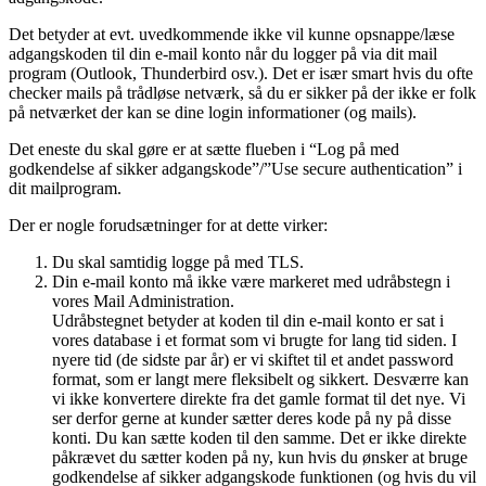
Det betyder at evt. uvedkommende ikke vil kunne opsnappe/læse
adgangskoden til din e-mail konto når du logger på via dit mail
program (Outlook, Thunderbird osv.). Det er især smart hvis du ofte
checker mails på trådløse netværk, så du er sikker på der ikke er folk
på netværket der kan se dine login informationer (og mails).
Det eneste du skal gøre er at sætte flueben i “Log på med
godkendelse af sikker adgangskode”/”Use secure authentication” i
dit mailprogram.
Der er nogle forudsætninger for at dette virker:
Du skal samtidig logge på med TLS.
Din e-mail konto må ikke være markeret med udråbstegn i
vores Mail Administration.
Udråbstegnet betyder at koden til din e-mail konto er sat i
vores database i et format som vi brugte for lang tid siden. I
nyere tid (de sidste par år) er vi skiftet til et andet password
format, som er langt mere fleksibelt og sikkert. Desværre kan
vi ikke konvertere direkte fra det gamle format til det nye. Vi
ser derfor gerne at kunder sætter deres kode på ny på disse
konti. Du kan sætte koden til den samme. Det er ikke direkte
påkrævet du sætter koden på ny, kun hvis du ønsker at bruge
godkendelse af sikker adgangskode funktionen (og hvis du vil