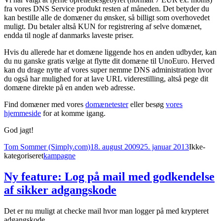
fra vores DNS Service produkt resten af måneden. Det betyder du
kan bestille alle de domæner du ønsker, så billigt som overhovedet
muligt. Du betaler altså KUN for registrering af selve domænet,
endda til nogle af danmarks laveste priser.
Hvis du allerede har et domæne liggende hos en anden udbyder, kan
du nu ganske gratis vælge at flytte dit domæne til UnoEuro. Herved
kan du drage nytte af vores super nemme DNS administration hvor
du også har mulighed for at lave URL viderestilling, altså pege dit
domæne direkte på en anden web adresse.
Find domæner med vores
domænetester
eller besøg
vores
hjemmeside
for at komme igang.
God jagt!
Forfatter
Udgivet
Kategorie
Tom Sommer (Simply.com)
18. august 2009
25. januar 2013
Ikke-
Tags
kategoriseret
kampagne
Ny feature: Log på mail med godkendelse
af sikker adgangskode
Det er nu muligt at checke mail hvor man logger på med krypteret
adgangskode.