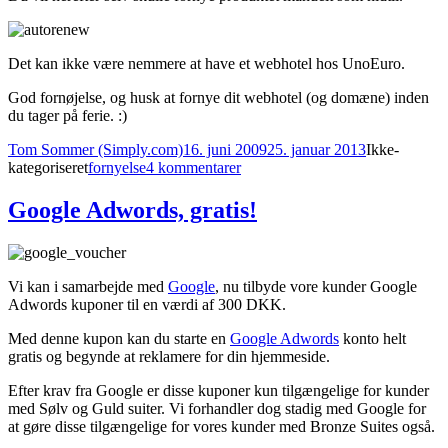
Det kan ikke være nemmere at have et webhotel hos UnoEuro.
God fornøjelse, og husk at fornye dit webhotel (og domæne) inden
du tager på ferie. :)
Forfatter
Udgivet
Kategorier
Tom Sommer (Simply.com)
16. juni 2009
25. januar 2013
Ikke-
Tags
til
kategoriseret
fornyelse
4 kommentarer
Ny
feature:
Google Adwords, gratis!
Automatisk
fornyelse
Vi kan i samarbejde med
Google
, nu tilbyde vore kunder Google
Adwords kuponer til en værdi af 300 DKK.
Med denne kupon kan du starte en
Google Adwords
konto helt
gratis og begynde at reklamere for din hjemmeside.
Efter krav fra Google er disse kuponer kun tilgængelige for kunder
med Sølv og Guld suiter. Vi forhandler dog stadig med Google for
at gøre disse tilgængelige for vores kunder med Bronze Suites også.