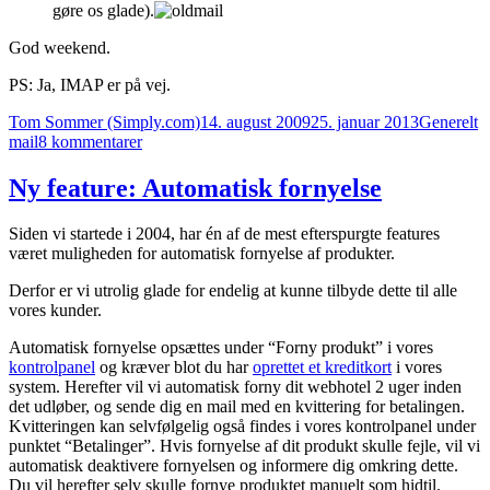
gøre os glade).
God weekend.
PS: Ja, IMAP er på vej.
Forfatter
Udgivet
Kategorie
T
Tom Sommer (Simply.com)
14. august 2009
25. januar 2013
Generelt
til
mail
8 kommentarer
Ny
feature:
Ny feature: Automatisk fornyelse
Log
på
Siden vi startede i 2004, har én af de mest efterspurgte features
mail
været muligheden for automatisk fornyelse af produkter.
med
godkendelse
Derfor er vi utrolig glade for endelig at kunne tilbyde dette til alle
af
vores kunder.
sikker
adgangskode
Automatisk fornyelse opsættes under “Forny produkt” i vores
kontrolpanel
og kræver blot du har
oprettet et kreditkort
i vores
system. Herefter vil vi automatisk forny dit webhotel 2 uger inden
det udløber, og sende dig en mail med en kvittering for betalingen.
Kvitteringen kan selvfølgelig også findes i vores kontrolpanel under
punktet “Betalinger”. Hvis fornyelse af dit produkt skulle fejle, vil vi
automatisk deaktivere fornyelsen og informere dig omkring dette.
Du vil herefter selv skulle fornye produktet manuelt som hidtil.