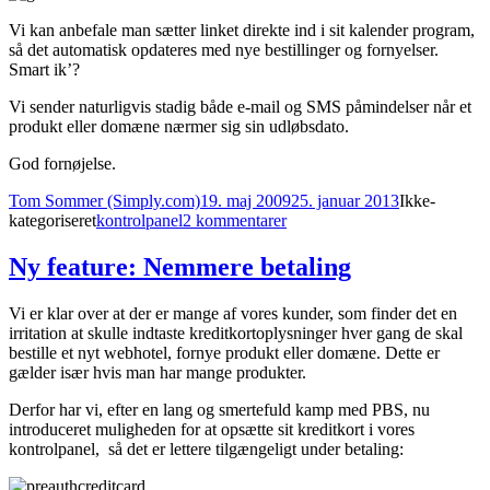
Vi kan anbefale man sætter linket direkte ind i sit kalender program,
så det automatisk opdateres med nye bestillinger og fornyelser.
Smart ik’?
Vi sender naturligvis stadig både e-mail og SMS påmindelser når et
produkt eller domæne nærmer sig sin udløbsdato.
God fornøjelse.
Forfatter
Udgivet
Kategorier
Tom Sommer (Simply.com)
19. maj 2009
25. januar 2013
Ikke-
Tags
til
kategoriseret
kontrolpanel
2 kommentarer
Ny
feature:
Ny feature: Nemmere betaling
Hold
styr
Vi er klar over at der er mange af vores kunder, som finder det en
på
irritation at skulle indtaste kreditkortoplysninger hver gang de skal
dine
bestille et nyt webhotel, fornye produkt eller domæne. Dette er
fornyelser
gælder især hvis man har mange produkter.
Derfor har vi, efter en lang og smertefuld kamp med PBS, nu
introduceret muligheden for at opsætte sit kreditkort i vores
kontrolpanel, så det er lettere tilgængeligt under betaling: