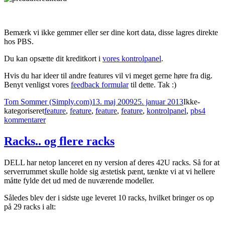
Bemærk vi ikke gemmer eller ser dine kort data, disse lagres direkte
hos PBS.
Du kan opsætte dit kreditkort i
vores kontrolpanel
.
Hvis du har ideer til andre features vil vi meget gerne høre fra dig.
Benyt venligst vores
feedback formular
til dette. Tak :)
Forfatter
Udgivet
Kategorier
Tom Sommer (Simply.com)
13. maj 2009
25. januar 2013
Ikke-
Tags
kategoriseret
feature
,
feature
,
feature
,
feature
,
kontrolpanel
,
pbs
4
til
kommentarer
Ny
feature:
Racks.. og flere racks
Nemmere
betaling
DELL har netop lanceret en ny version af deres 42U racks. Så for at
serverrummet skulle holde sig æstetisk pænt, tænkte vi at vi hellere
måtte fylde det ud med de nuværende modeller.
Således blev der i sidste uge leveret 10 racks, hvilket bringer os op
på 29 racks i alt: