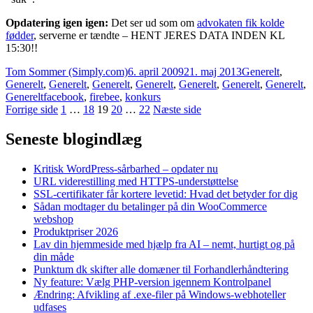
Opdatering igen igen:
Det ser ud som om
advokaten fik kolde
fødder
, serverne er tændte – HENT JERES DATA INDEN KL
15:30!!
Forfatter
Udgivet
Kategorier
Tom Sommer (Simply.com)
6. april 2009
21. maj 2013
Generelt
,
Generelt
,
Generelt
,
Generelt
,
Generelt
,
Generelt
,
Generelt
,
Generelt
,
Tags
Generelt
facebook
,
firebee
,
konkurs
Indlægsinddeling
Side
Side
Side
Side
Side
Forrige side
1
…
18
19
20
…
22
Næste side
Seneste blogindlæg
Kritisk WordPress-sårbarhed – opdater nu
URL viderestilling med HTTPS-understøttelse
SSL-certifikater får kortere levetid: Hvad det betyder for dig
Sådan modtager du betalinger på din WooCommerce
webshop
Produktpriser 2026
Lav din hjemmeside med hjælp fra AI – nemt, hurtigt og på
din måde
Punktum dk skifter alle domæner til Forhandlerhåndtering
Ny feature: Vælg PHP-version igennem Kontrolpanel
Ændring: Afvikling af .exe-filer på Windows-webhoteller
udfases