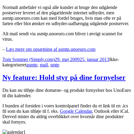
Normalt anbefaler vi også alle kunder at bruge den udgående
postserver leveret af den pågældende internet udbyder, men
asmtp.unoeuro.com kan med fordel bruges, hvis man ofte er på
farten eller blot ønsker en udbyder-uafhængig udgående postserver.
Alt mail sendt via asmtp.unoeuro.com bliver i øvrigt scannet for
virus.
–
Læs mere om opsætning af asmtp.unoeuro.com
Forfatter
Udgivet
Kategorier
Tom Sommer (Simply.com)
29. maj 2009
25. januar 2013
Ikke-
Tags
kategoriseret
asmtp
,
mail
,
smtp
Ny feature: Hold styr på dine fornyelser
Du kan nu tilføje dine domæne- og produkt fornyelser hos UnoEuro
til din kalender.
I bunden af forsiden i vores kontrolpanel finder du et link til en .ics
fil som du kan tilføje til f. eks.
Google Calendar
, Outlook eller iCal.
Derved mister du aldrig overblikket over hvornår dine produkter
skal fornyes.