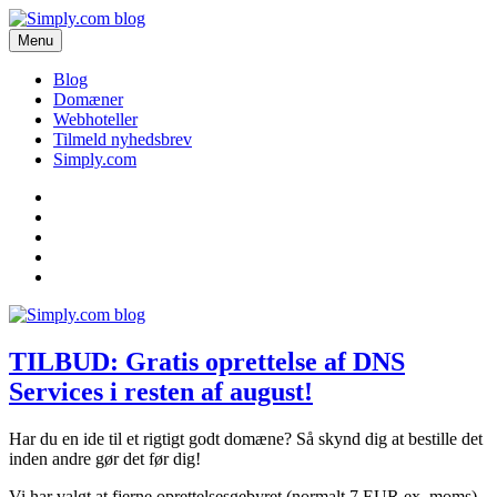
Videre
til
Menu
Få de seneste nyheder om domæner og webhoteller her.
indhold
Simply.com blog
Blog
Domæner
Webhoteller
Tilmeld nyhedsbrev
Simply.com
Blog
Domæner
Webhoteller
Tilmeld
nyhedsbrev
Simply.com
TILBUD: Gratis oprettelse af DNS
Services i resten af august!
Har du en ide til et rigtigt godt domæne? Så skynd dig at bestille det
inden andre gør det før dig!
Vi har valgt at fjerne oprettelsesgebyret (normalt 7 EUR ex. moms)