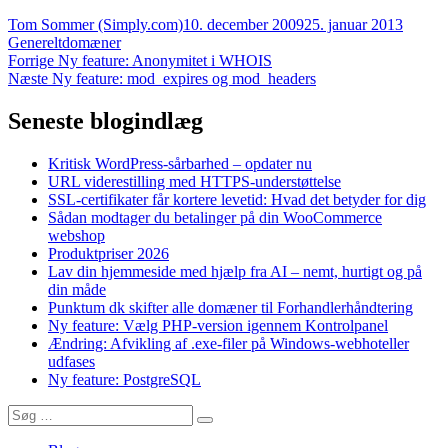
Forfatter
Udgivet
Katego
Tom Sommer (Simply.com)
10. december 2009
25. januar 2013
Tags
Generelt
domæner
Indlægsnavigation
Forrige
Forrige
Ny feature: Anonymitet i WHOIS
Næste
indlæg:
Næste
Ny feature: mod_expires og mod_headers
indlæg:
Seneste blogindlæg
Kritisk WordPress-sårbarhed – opdater nu
URL viderestilling med HTTPS-understøttelse
SSL-certifikater får kortere levetid: Hvad det betyder for dig
Sådan modtager du betalinger på din WooCommerce
webshop
Produktpriser 2026
Lav din hjemmeside med hjælp fra AI – nemt, hurtigt og på
din måde
Punktum dk skifter alle domæner til Forhandlerhåndtering
Ny feature: Vælg PHP-version igennem Kontrolpanel
Ændring: Afvikling af .exe-filer på Windows-webhoteller
udfases
Ny feature: PostgreSQL
Søg
Søg
efter: