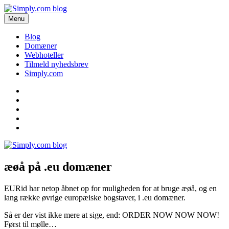
Videre
til
Menu
Simply.com blog
Få de seneste nyheder om domæner og webhoteller her.
indhold
Blog
Domæner
Webhoteller
Tilmeld nyhedsbrev
Simply.com
Blog
Domæner
Webhoteller
Tilmeld
nyhedsbrev
Simply.com
æøå på .eu domæner
EURid har netop åbnet op for muligheden for at bruge æøå, og en
lang række øvrige europæiske bogstaver, i .eu domæner.
Så er der vist ikke mere at sige, end: ORDER NOW NOW NOW!
Først til mølle…