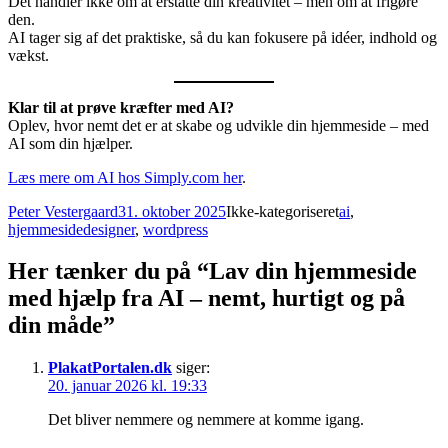
Det handler ikke om at erstatte din kreativitet – men om at frigøre
den.
AI tager sig af det praktiske, så du kan fokusere på idéer, indhold og
vækst.
Klar til at prøve kræfter med AI?
Oplev, hvor nemt det er at skabe og udvikle din hjemmeside – med
AI som din hjælper.
Læs mere om AI hos Simply.com her
.
Forfatter
Udgivet
Kategorier
Tags
Peter Vestergaard
31. oktober 2025
Ikke-kategoriseret
ai
,
hjemmesidedesigner
,
wordpress
Her tænker du på “Lav din hjemmeside
med hjælp fra AI – nemt, hurtigt og på
din måde”
PlakatPortalen.dk
siger:
20. januar 2026 kl. 19:33
Det bliver nemmere og nemmere at komme igang.