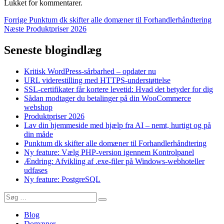
Lukket for kommentarer.
Indlægsnavigation
Forrige
Forrige
Punktum dk skifter alle domæner til Forhandlerhåndtering
Næste
indlæg:
Næste
Produktpriser 2026
indlæg:
Seneste blogindlæg
Kritisk WordPress-sårbarhed – opdater nu
URL viderestilling med HTTPS-understøttelse
SSL-certifikater får kortere levetid: Hvad det betyder for dig
Sådan modtager du betalinger på din WooCommerce
webshop
Produktpriser 2026
Lav din hjemmeside med hjælp fra AI – nemt, hurtigt og på
din måde
Punktum dk skifter alle domæner til Forhandlerhåndtering
Ny feature: Vælg PHP-version igennem Kontrolpanel
Ændring: Afvikling af .exe-filer på Windows-webhoteller
udfases
Ny feature: PostgreSQL
Søg
Søg
efter:
Blog
Domæner