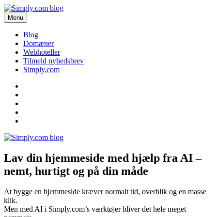
Videre
til
Menu
Simply.com blog
Få de seneste nyheder om domæner og webhoteller her.
indhold
Blog
Domæner
Webhoteller
Tilmeld nyhedsbrev
Simply.com
Blog
Domæner
Webhoteller
Tilmeld
nyhedsbrev
Simply.com
Lav din hjemmeside med hjælp fra AI –
nemt, hurtigt og på din måde
At bygge en hjemmeside kræver normalt tid, overblik og en masse
klik.
Men med AI i Simply.com’s værktøjer bliver det hele meget