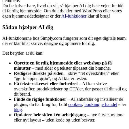
nemmere.
Du beskriver bare, hvad du vil, så hjælper AI dig hele vejen fra idé
til færdig hjemmeside. Om du arbejder med WordPress eller vores
egen hjemmesidedesigner er der
AI-funktioner
klar til brug!
Sådan hjælper AI dig
AI-funktionerne hos Simply.com fungerer som dit eget digitale team,
der er klar til at skrive, designe og optimere for dig.
Det betyder, at du kan:
Oprette en færdig hjemmeside eller webshop på få
minutter
– med sider og tekster tilpasset din branche.
Redigere direkte på siden
– skriv “ret overskriften” eller
“gør knappen grøn”, og AI klarer resten.
Få tekster skrevet eller forbedret
– AI kan skrive
overskrifter, produkttekster og CTA’er, der passer til din stil og
dit brand.
Finde de rigtige funktioner
– AI anbefaler og installerer de
plugins, du har brug for, fx til
cookies
,
booking
,
e-handel
eller
blog
.
Opdatere hele siden i én arbejdsgang
– nye farver, ny tone
eller nyt layout – uden kode og uden besvær.