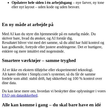
Opdatere hele siden i én arbejdsgang
– nye farver, ny tone
eller nyt layout – uden kode og uden besvær.
En ny måde at arbejde på
Med AI kan du styre din hjemmeside på en naturlig måde. Du
skriver bare, hvad du ønsker, og AI forstår dig.
Resultatet bliver vist med det samme, så du altid har fuld kontrol og
kan godkende, fortryde eller justere ændringerne. Det er hurtigere,
enklere og mere intuitivt end nogensinde.
Smartere værktøjer – samme tryghed
AI er ikke en ekstern tilføjelse eller eksperimentel teknologi.
Alt kører direkte i Simply.com’s systemer, så du får de samme
fordele som altid: stabil drift, høj sikkerhed og 100 % kontrol over
dine data.
Du kan læse mere om, hvordan vi beskytter dine oplysninger i vores
FAQ om datasikkerhed
.
Alle kan komme i gang – du skal bare have en idé