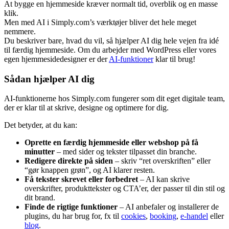
At bygge en hjemmeside kræver normalt tid, overblik og en masse
klik.
Men med AI i Simply.com’s værktøjer bliver det hele meget
nemmere.
Du beskriver bare, hvad du vil, så hjælper AI dig hele vejen fra idé
til færdig hjemmeside. Om du arbejder med WordPress eller vores
egen hjemmesidedesigner er der
AI-funktioner
klar til brug!
Sådan hjælper AI dig
AI-funktionerne hos Simply.com fungerer som dit eget digitale team,
der er klar til at skrive, designe og optimere for dig.
Det betyder, at du kan:
Oprette en færdig hjemmeside eller webshop på få
minutter
– med sider og tekster tilpasset din branche.
Redigere direkte på siden
– skriv “ret overskriften” eller
“gør knappen grøn”, og AI klarer resten.
Få tekster skrevet eller forbedret
– AI kan skrive
overskrifter, produkttekster og CTA’er, der passer til din stil og
dit brand.
Finde de rigtige funktioner
– AI anbefaler og installerer de
plugins, du har brug for, fx til
cookies
,
booking
,
e-handel
eller
blog
.