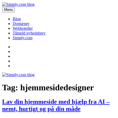
Videre
til
Menu
Simply.com blog
Få de seneste nyheder om domæner og webhoteller her.
indhold
Blog
Domæner
Webhoteller
Tilmeld nyhedsbrev
Simply.com
Blog
Domæner
Webhoteller
Tilmeld
nyhedsbrev
Simply.com
Tag:
hjemmesidedesigner
Lav din hjemmeside med hjælp fra AI –
nemt, hurtigt og på din måde