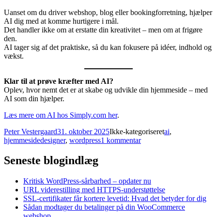
Uanset om du driver webshop, blog eller bookingforretning, hjælper
AI dig med at komme hurtigere i mål.
Det handler ikke om at erstatte din kreativitet – men om at frigøre
den.
AI tager sig af det praktiske, så du kan fokusere på idéer, indhold og
vækst.
Klar til at prøve kræfter med AI?
Oplev, hvor nemt det er at skabe og udvikle din hjemmeside – med
AI som din hjælper.
Læs mere om AI hos Simply.com her
.
Forfatter
Udgivet
Kategorier
Tags
Peter Vestergaard
31. oktober 2025
Ikke-kategoriseret
ai
,
til
hjemmesidedesigner
,
wordpress
1 kommentar
Lav
din
Seneste blogindlæg
hjemmeside
med
Kritisk WordPress-sårbarhed – opdater nu
hjælp
URL viderestilling med HTTPS-understøttelse
fra
SSL-certifikater får kortere levetid: Hvad det betyder for dig
AI
Sådan modtager du betalinger på din WooCommerce
–
webshop