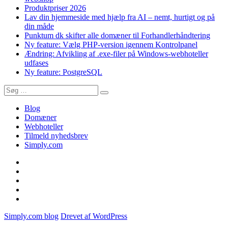
nemt,
Produktpriser 2026
hurtigt
Lav din hjemmeside med hjælp fra AI – nemt, hurtigt og på
og
din måde
på
Punktum dk skifter alle domæner til Forhandlerhåndtering
din
Ny feature: Vælg PHP-version igennem Kontrolpanel
måde
Ændring: Afvikling af .exe-filer på Windows-webhoteller
udfases
Ny feature: PostgreSQL
Søg
Søg
efter:
Blog
Domæner
Webhoteller
Tilmeld nyhedsbrev
Simply.com
Blog
Domæner
Webhoteller
Tilmeld
nyhedsbrev
Simply.com
Simply.com blog
Drevet af WordPress