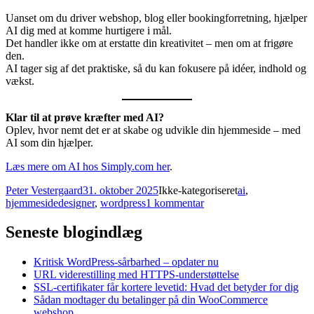
Uanset om du driver webshop, blog eller bookingforretning, hjælper
AI dig med at komme hurtigere i mål.
Det handler ikke om at erstatte din kreativitet – men om at frigøre
den.
AI tager sig af det praktiske, så du kan fokusere på idéer, indhold og
vækst.
Klar til at prøve kræfter med AI?
Oplev, hvor nemt det er at skabe og udvikle din hjemmeside – med
AI som din hjælper.
Læs mere om AI hos Simply.com her
.
Forfatter
Udgivet
Kategorier
Tags
Peter Vestergaard
31. oktober 2025
Ikke-kategoriseret
ai
,
til
hjemmesidedesigner
,
wordpress
1 kommentar
Lav
din
Seneste blogindlæg
hjemmeside
med
Kritisk WordPress-sårbarhed – opdater nu
hjælp
URL viderestilling med HTTPS-understøttelse
fra
SSL-certifikater får kortere levetid: Hvad det betyder for dig
AI
Sådan modtager du betalinger på din WooCommerce
–
webshop