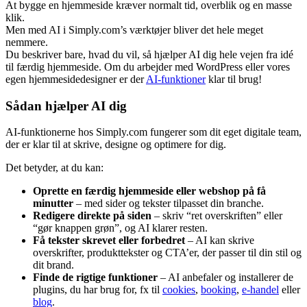
At bygge en hjemmeside kræver normalt tid, overblik og en masse
klik.
Men med AI i Simply.com’s værktøjer bliver det hele meget
nemmere.
Du beskriver bare, hvad du vil, så hjælper AI dig hele vejen fra idé
til færdig hjemmeside. Om du arbejder med WordPress eller vores
egen hjemmesidedesigner er der
AI-funktioner
klar til brug!
Sådan hjælper AI dig
AI-funktionerne hos Simply.com fungerer som dit eget digitale team,
der er klar til at skrive, designe og optimere for dig.
Det betyder, at du kan:
Oprette en færdig hjemmeside eller webshop på få
minutter
– med sider og tekster tilpasset din branche.
Redigere direkte på siden
– skriv “ret overskriften” eller
“gør knappen grøn”, og AI klarer resten.
Få tekster skrevet eller forbedret
– AI kan skrive
overskrifter, produkttekster og CTA’er, der passer til din stil og
dit brand.
Finde de rigtige funktioner
– AI anbefaler og installerer de
plugins, du har brug for, fx til
cookies
,
booking
,
e-handel
eller
blog
.