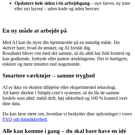
Opdatere hele siden i én arbejdsgang
– nye farver, ny tone
eller nyt layout – uden kode og uden besvær.
En ny måde at arbejde på
Med AI kan du styre din hjemmeside på en naturlig måde. Du
skriver bare, hvad du ønsker, og AI forstår dig.
Resultatet bliver vist med det samme, så du altid har fuld kontrol og
kan godkende, fortryde eller justere ændringerne. Det er hurtigere,
enklere og mere intuitivt end nogensinde.
Smartere værktøjer – samme tryghed
AI er ikke en ekstern tilføjelse eller eksperimentel teknologi.
Alt kører direkte i Simply.com’s systemer, så du får de samme
fordele som altid: stabil drift, høj sikkerhed og 100 % kontrol over
dine data.
Du kan læse mere om, hvordan vi beskytter dine oplysninger i vores
FAQ om datasikkerhed
.
Alle kan komme i gang – du skal bare have en idé