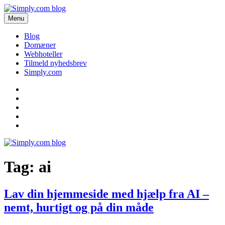
Videre
til
Menu
Simply.com blog
Få de seneste nyheder om domæner og webhoteller her.
indhold
Blog
Domæner
Webhoteller
Tilmeld nyhedsbrev
Simply.com
Blog
Domæner
Webhoteller
Tilmeld
nyhedsbrev
Simply.com
Tag:
ai
Lav din hjemmeside med hjælp fra AI –
nemt, hurtigt og på din måde