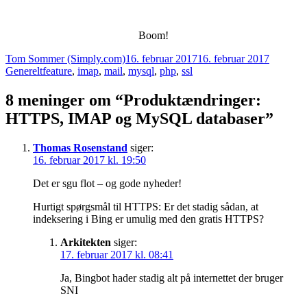
Boom!
Forfatter
Udgivet
Kategori
Tom Sommer (Simply.com)
16. februar 2017
16. februar 2017
Tags
Generelt
feature
,
imap
,
mail
,
mysql
,
php
,
ssl
8 meninger om “Produktændringer:
HTTPS, IMAP og MySQL databaser”
Thomas Rosenstand
siger:
16. februar 2017 kl. 19:50
Det er sgu flot – og gode nyheder!
Hurtigt spørgsmål til HTTPS: Er det stadig sådan, at
indeksering i Bing er umulig med den gratis HTTPS?
Arkitekten
siger:
17. februar 2017 kl. 08:41
Ja, Bingbot hader stadig alt på internettet der bruger
SNI