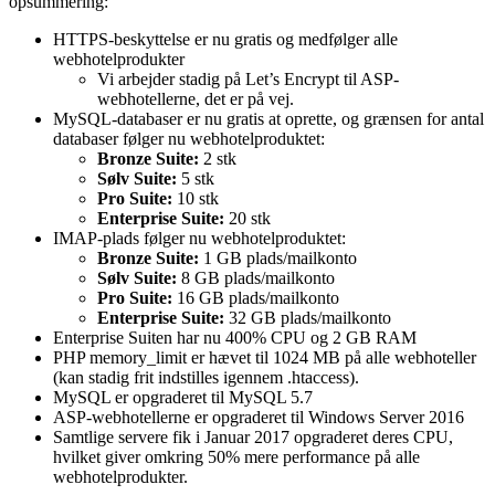
opsummering:
HTTPS-beskyttelse er nu gratis og medfølger alle
webhotelprodukter
Vi arbejder stadig på Let’s Encrypt til ASP-
webhotellerne, det er på vej.
MySQL-databaser er nu gratis at oprette, og grænsen for antal
databaser følger nu webhotelproduktet:
Bronze Suite:
2 stk
Sølv Suite:
5 stk
Pro Suite:
10 stk
Enterprise Suite:
20 stk
IMAP-plads følger nu webhotelproduktet:
Bronze Suite:
1 GB plads/mailkonto
Sølv Suite:
8 GB plads/mailkonto
Pro Suite:
16 GB plads/mailkonto
Enterprise Suite:
32 GB plads/mailkonto
Enterprise Suiten har nu 400% CPU og 2 GB RAM
PHP memory_limit er hævet til 1024 MB på alle webhoteller
(kan stadig frit indstilles igennem .htaccess).
MySQL er opgraderet til MySQL 5.7
ASP-webhotellerne er opgraderet til Windows Server 2016
Samtlige servere fik i Januar 2017 opgraderet deres CPU,
hvilket giver omkring 50% mere performance på alle
webhotelprodukter.