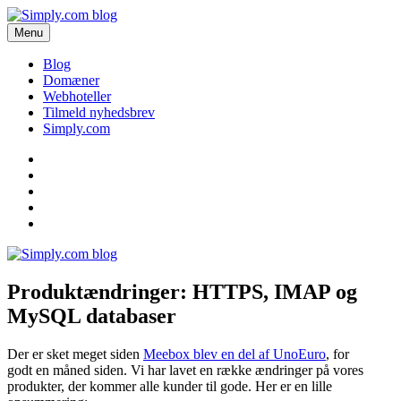
Videre
til
Menu
Simply.com blog
Få de seneste nyheder om domæner og webhoteller her.
indhold
Blog
Domæner
Webhoteller
Tilmeld nyhedsbrev
Simply.com
Blog
Domæner
Webhoteller
Tilmeld
nyhedsbrev
Simply.com
Produktændringer: HTTPS, IMAP og
MySQL databaser
Der er sket meget siden
Meebox blev en del af UnoEuro
, for
godt en måned siden. Vi har lavet en række ændringer på vores
produkter, der kommer alle kunder til gode. Her er en lille