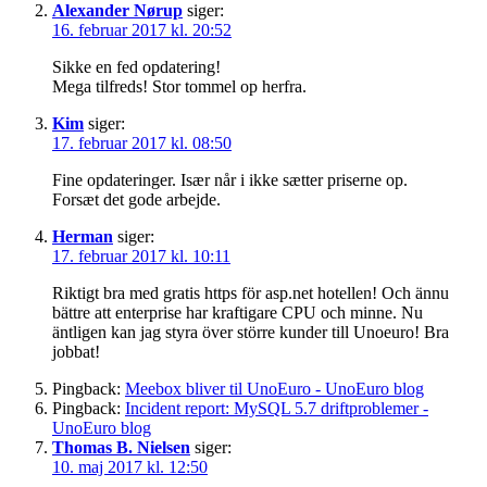
Alexander Nørup
siger:
16. februar 2017 kl. 20:52
Sikke en fed opdatering!
Mega tilfreds! Stor tommel op herfra.
Kim
siger:
17. februar 2017 kl. 08:50
Fine opdateringer. Især når i ikke sætter priserne op.
Forsæt det gode arbejde.
Herman
siger:
17. februar 2017 kl. 10:11
Riktigt bra med gratis https för asp.net hotellen! Och ännu
bättre att enterprise har kraftigare CPU och minne. Nu
äntligen kan jag styra över större kunder till Unoeuro! Bra
jobbat!
Pingback:
Meebox bliver til UnoEuro - UnoEuro blog
Pingback:
Incident report: MySQL 5.7 driftproblemer -
UnoEuro blog
Thomas B. Nielsen
siger:
10. maj 2017 kl. 12:50