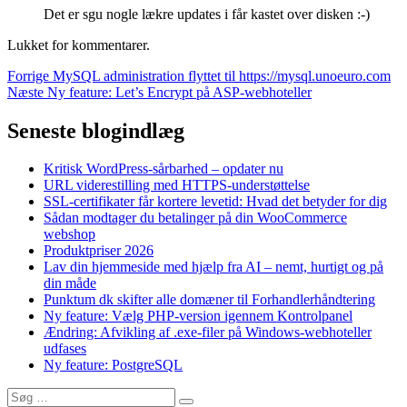
Det er sgu nogle lækre updates i får kastet over disken :-)
Lukket for kommentarer.
Indlægsnavigation
Forrige
Forrige
MySQL administration flyttet til https://mysql.unoeuro.com
Næste
indlæg:
Næste
Ny feature: Let’s Encrypt på ASP-webhoteller
indlæg:
Seneste blogindlæg
Kritisk WordPress-sårbarhed – opdater nu
URL viderestilling med HTTPS-understøttelse
SSL-certifikater får kortere levetid: Hvad det betyder for dig
Sådan modtager du betalinger på din WooCommerce
webshop
Produktpriser 2026
Lav din hjemmeside med hjælp fra AI – nemt, hurtigt og på
din måde
Punktum dk skifter alle domæner til Forhandlerhåndtering
Ny feature: Vælg PHP-version igennem Kontrolpanel
Ændring: Afvikling af .exe-filer på Windows-webhoteller
udfases
Ny feature: PostgreSQL
Søg