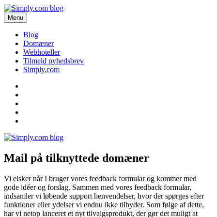
Videre
til
Menu
Simply.com blog
Få de seneste nyheder om domæner og webhoteller her.
indhold
Blog
Domæner
Webhoteller
Tilmeld nyhedsbrev
Simply.com
Blog
Domæner
Webhoteller
Tilmeld
nyhedsbrev
Simply.com
Mail på tilknyttede domæner
Vi elsker når I bruger vores feedback formular og kommer med
gode idéer og forslag. Sammen med vores feedback formular,
indsamler vi løbende support henvendelser, hvor der spørges efter
funktioner eller ydelser vi endnu ikke tilbyder. Som følge af dette,
har vi netop lanceret et nyt tilvalgsprodukt, der gør det muligt at