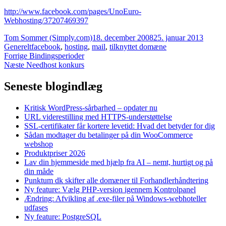
http://www.facebook.com/pages/UnoEuro-
Webhosting/37207469397
Forfatter
Udgivet
Katego
Tom Sommer (Simply.com)
18. december 2008
25. januar 2013
Tags
Generelt
facebook
,
hosting
,
mail
,
tilknyttet domæne
Indlægsnavigation
Forrige
Forrige
Bindingsperioder
Næste
indlæg:
Næste
Needhost konkurs
indlæg:
Seneste blogindlæg
Kritisk WordPress-sårbarhed – opdater nu
URL viderestilling med HTTPS-understøttelse
SSL-certifikater får kortere levetid: Hvad det betyder for dig
Sådan modtager du betalinger på din WooCommerce
webshop
Produktpriser 2026
Lav din hjemmeside med hjælp fra AI – nemt, hurtigt og på
din måde
Punktum dk skifter alle domæner til Forhandlerhåndtering
Ny feature: Vælg PHP-version igennem Kontrolpanel
Ændring: Afvikling af .exe-filer på Windows-webhoteller
udfases
Ny feature: PostgreSQL