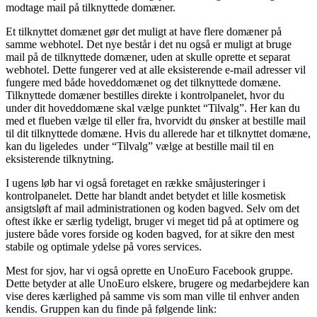
modtage mail på tilknyttede domæner.
Et tilknyttet domænet gør det muligt at have flere domæner på
samme webhotel. Det nye består i det nu også er muligt at bruge
mail på de tilknyttede domæner, uden at skulle oprette et separat
webhotel. Dette fungerer ved at alle eksisterende e-mail adresser vil
fungere med både hoveddomænet og det tilknyttede domæne.
Tilknyttede domæner bestilles direkte i kontrolpanelet, hvor du
under dit hoveddomæne skal vælge punktet “Tilvalg”. Her kan du
med et flueben vælge til eller fra, hvorvidt du ønsker at bestille mail
til dit tilknyttede domæne. Hvis du allerede har et tilknyttet domæne,
kan du ligeledes under “Tilvalg” vælge at bestille mail til en
eksisterende tilknytning.
I ugens løb har vi også foretaget en række småjusteringer i
kontrolpanelet. Dette har blandt andet betydet et lille kosmetisk
ansigtsløft af mail administrationen og koden bagved. Selv om det
oftest ikke er særlig tydeligt, bruger vi meget tid på at optimere og
justere både vores forside og koden bagved, for at sikre den mest
stabile og optimale ydelse på vores services.
Mest for sjov, har vi også oprette en UnoEuro Facebook gruppe.
Dette betyder at alle UnoEuro elskere, brugere og medarbejdere kan
vise deres kærlighed på samme vis som man ville til enhver anden
kendis. Gruppen kan du finde på følgende link: