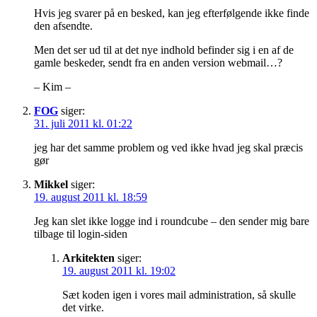
Hvis jeg svarer på en besked, kan jeg efterfølgende ikke finde
den afsendte.
Men det ser ud til at det nye indhold befinder sig i en af de
gamle beskeder, sendt fra en anden version webmail…?
– Kim –
FOG
siger:
31. juli 2011 kl. 01:22
jeg har det samme problem og ved ikke hvad jeg skal præcis
gør
Mikkel
siger:
19. august 2011 kl. 18:59
Jeg kan slet ikke logge ind i roundcube – den sender mig bare
tilbage til login-siden
Arkitekten
siger:
19. august 2011 kl. 19:02
Sæt koden igen i vores mail administration, så skulle
det virke.