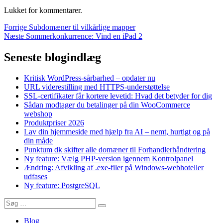
Lukket for kommentarer.
Indlægsnavigation
Forrige
Forrige
Subdomæner til vilkårlige mapper
Næste
indlæg:
Næste
Sommerkonkurrence: Vind en iPad 2
indlæg:
Seneste blogindlæg
Kritisk WordPress-sårbarhed – opdater nu
URL viderestilling med HTTPS-understøttelse
SSL-certifikater får kortere levetid: Hvad det betyder for dig
Sådan modtager du betalinger på din WooCommerce
webshop
Produktpriser 2026
Lav din hjemmeside med hjælp fra AI – nemt, hurtigt og på
din måde
Punktum dk skifter alle domæner til Forhandlerhåndtering
Ny feature: Vælg PHP-version igennem Kontrolpanel
Ændring: Afvikling af .exe-filer på Windows-webhoteller
udfases
Ny feature: PostgreSQL
Søg
Søg
efter:
Blog