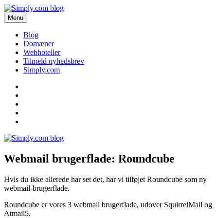
Videre
til
Menu
Simply.com blog
Få de seneste nyheder om domæner og webhoteller her.
indhold
Blog
Domæner
Webhoteller
Tilmeld nyhedsbrev
Simply.com
Blog
Domæner
Webhoteller
Tilmeld
nyhedsbrev
Simply.com
Webmail brugerflade: Roundcube
Hvis du ikke allerede har set det, har vi tilføjet Roundcube som ny
webmail-brugerflade.
Roundcube er vores 3 webmail brugerflade, udover SquirrelMail og
Atmail5.