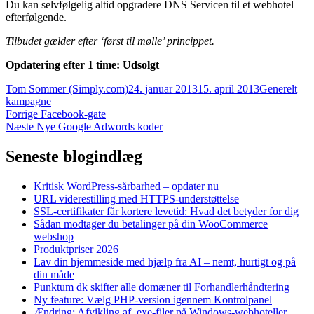
Du kan selvfølgelig altid opgradere DNS Servicen til et webhotel
efterfølgende.
Tilbudet gælder efter ‘først til mølle’ princippet.
Opdatering efter 1 time: Udsolgt
Forfatter
Udgivet
Kategorier
Tag
Tom Sommer (Simply.com)
24. januar 2013
15. april 2013
Generelt
kampagne
Indlægsnavigation
Forrige
Forrige
Facebook-gate
Næste
indlæg:
Næste
Nye Google Adwords koder
indlæg:
Seneste blogindlæg
Kritisk WordPress-sårbarhed – opdater nu
URL viderestilling med HTTPS-understøttelse
SSL-certifikater får kortere levetid: Hvad det betyder for dig
Sådan modtager du betalinger på din WooCommerce
webshop
Produktpriser 2026
Lav din hjemmeside med hjælp fra AI – nemt, hurtigt og på
din måde
Punktum dk skifter alle domæner til Forhandlerhåndtering
Ny feature: Vælg PHP-version igennem Kontrolpanel
Ændring: Afvikling af .exe-filer på Windows-webhoteller