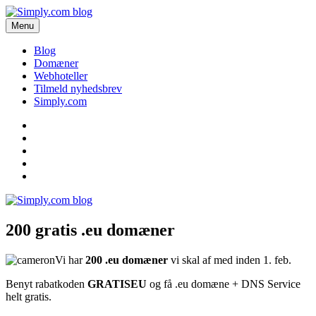
Videre
til
Menu
Simply.com blog
Få de seneste nyheder om domæner og webhoteller her.
indhold
Blog
Domæner
Webhoteller
Tilmeld nyhedsbrev
Simply.com
Blog
Domæner
Webhoteller
Tilmeld
nyhedsbrev
Simply.com
200 gratis .eu domæner
Vi har
200 .eu domæner
vi skal af med inden 1. feb.
Benyt rabatkoden
GRATISEU
og få .eu domæne + DNS Service
helt gratis.