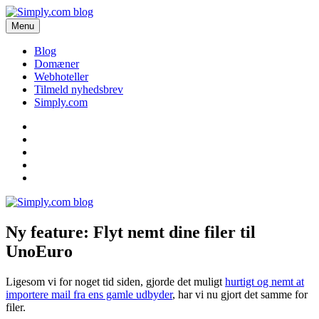
Videre
til
Menu
Simply.com blog
Få de seneste nyheder om domæner og webhoteller her.
indhold
Blog
Domæner
Webhoteller
Tilmeld nyhedsbrev
Simply.com
Blog
Domæner
Webhoteller
Tilmeld
nyhedsbrev
Simply.com
Ny feature: Flyt nemt dine filer til
UnoEuro
Ligesom vi for noget tid siden, gjorde det muligt
hurtigt og nemt at
importere mail fra ens gamle udbyder
, har vi nu gjort det samme for
filer.