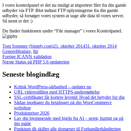
I vores kontrolpanel er det nu muligt at importere filer fra din gamle
udbyder via FTP. Blot indtast FTP oplysningerne fra din gamle
udbyder, så forsøger vores system at suge alle data til vores server.
Så nemt er det :)
Du finder funktionen under “File manager” i vores Kontrolpanel.
Forfatter
Udgivet
Kategor
Tom Sommer (Simply.com)
21. oktober 2014
31. oktober 2014
Tags
Generelt
feature
,
ftp
Indlægsnavigation
Forrige
Forrige
ICANN validation
Næste
indlæg:
Næste
Status på PHP 5.6 opdatering
indlæg:
Seneste blogindlæg
Kritisk WordPress-sårbarhed – opdater nu
URL viderestilling med HTTPS-understøttelse
SSL-certifikater får kortere levetid: Hvad det betyder for dig
Sådan modtager du betalinger på din WooCommerce
webshop
Produktpriser 2026
Lav din hjemmeside med hjælp fra AI – nemt, hurtigt og på
din måde
Punktum dk skifter alle domæner til Forhandlerhåndtering