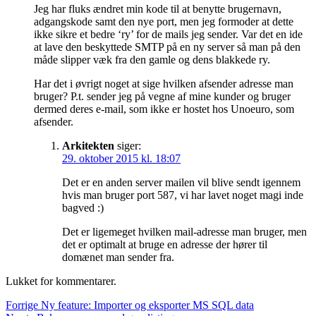
Jeg har fluks ændret min kode til at benytte brugernavn,
adgangskode samt den nye port, men jeg formoder at dette
ikke sikre et bedre ‘ry’ for de mails jeg sender. Var det en ide
at lave den beskyttede SMTP på en ny server så man på den
måde slipper væk fra den gamle og dens blakkede ry.
Har det i øvrigt noget at sige hvilken afsender adresse man
bruger? P.t. sender jeg på vegne af mine kunder og bruger
dermed deres e-mail, som ikke er hostet hos Unoeuro, som
afsender.
Arkitekten
siger:
29. oktober 2015 kl. 18:07
Det er en anden server mailen vil blive sendt igennem
hvis man bruger port 587, vi har lavet noget magi inde
bagved :)
Det er ligemeget hvilken mail-adresse man bruger, men
det er optimalt at bruge en adresse der hører til
domænet man sender fra.
Lukket for kommentarer.
Indlægsnavigation
Forrige
Forrige
Ny feature: Importer og eksporter MS SQL data