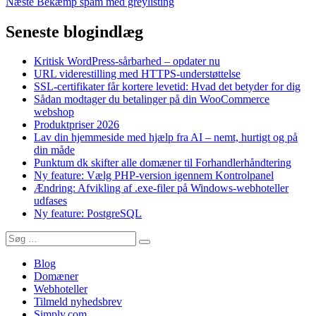
Næste
indlæg:
Næste
Bekæmp spam med greylisting
indlæg:
Seneste blogindlæg
Kritisk WordPress-sårbarhed – opdater nu
URL viderestilling med HTTPS-understøttelse
SSL-certifikater får kortere levetid: Hvad det betyder for dig
Sådan modtager du betalinger på din WooCommerce
webshop
Produktpriser 2026
Lav din hjemmeside med hjælp fra AI – nemt, hurtigt og på
din måde
Punktum dk skifter alle domæner til Forhandlerhåndtering
Ny feature: Vælg PHP-version igennem Kontrolpanel
Ændring: Afvikling af .exe-filer på Windows-webhoteller
udfases
Ny feature: PostgreSQL
Søg
Søg
efter:
Blog
Domæner
Webhoteller
Tilmeld nyhedsbrev
Simply.com