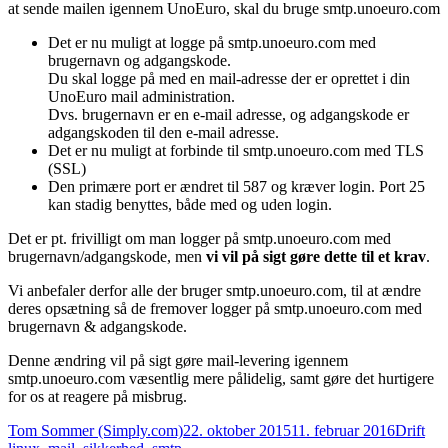
at sende mailen igennem UnoEuro, skal du bruge smtp.unoeuro.com
Det er nu muligt at logge på smtp.unoeuro.com med
brugernavn og adgangskode.
Du skal logge på med en mail-adresse der er oprettet i din
UnoEuro mail administration.
Dvs. brugernavn er en e-mail adresse, og adgangskode er
adgangskoden til den e-mail adresse.
Det er nu muligt at forbinde til smtp.unoeuro.com med TLS
(SSL)
Den primære port er ændret til 587 og kræver login. Port 25
kan stadig benyttes, både med og uden login.
Det er pt. frivilligt om man logger på smtp.unoeuro.com med
brugernavn/adgangskode, men
vi vil på sigt gøre dette til et krav
.
Vi anbefaler derfor alle der bruger smtp.unoeuro.com, til at ændre
deres opsætning så de fremover logger på smtp.unoeuro.com med
brugernavn & adgangskode.
Denne ændring vil på sigt gøre mail-levering igennem
smtp.unoeuro.com væsentlig mere pålidelig, samt gøre det hurtigere
for os at reagere på misbrug.
Forfatter
Udgivet
Kategori
Tag
Tom Sommer (Simply.com)
22. oktober 2015
11. februar 2016
Drift