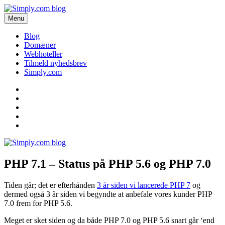
Videre
til
Menu
Simply.com blog
Få de seneste nyheder om domæner og webhoteller her.
indhold
Blog
Domæner
Webhoteller
Tilmeld nyhedsbrev
Simply.com
Blog
Domæner
Webhoteller
Tilmeld
nyhedsbrev
Simply.com
PHP 7.1 – Status på PHP 5.6 og PHP 7.0
Tiden går; det er efterhånden
3 år siden vi lancerede PHP 7
og
dermed også 3 år siden vi begyndte at anbefale vores kunder PHP
7.0 frem for PHP 5.6.
Meget er sket siden og da både PHP 7.0 og PHP 5.6 snart går ‘end