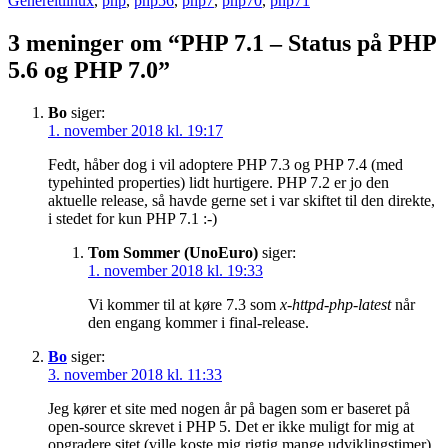
Generelt
linux
,
php
,
php56
,
php7
,
php70
,
php71
3 meninger om “PHP 7.1 – Status på PHP
5.6 og PHP 7.0”
Bo
siger:
1. november 2018 kl. 19:17
Fedt, håber dog i vil adoptere PHP 7.3 og PHP 7.4 (med
typehinted properties) lidt hurtigere. PHP 7.2 er jo den
aktuelle release, så havde gerne set i var skiftet til den direkte,
i stedet for kun PHP 7.1 :-)
Tom Sommer (UnoEuro)
siger:
1. november 2018 kl. 19:33
Vi kommer til at køre 7.3 som
x-httpd-php-latest
når
den engang kommer i final-release.
Bo
siger:
3. november 2018 kl. 11:33
Jeg kører et site med nogen år på bagen som er baseret på
open-source skrevet i PHP 5. Det er ikke muligt for mig at
opgradere sitet (ville koste mig rigtig mange udviklingstimer),