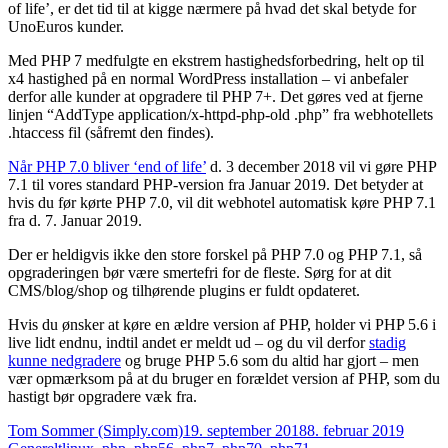
of life’, er det tid til at kigge nærmere på hvad det skal betyde for
UnoEuros kunder.
Med PHP 7 medfulgte en ekstrem hastighedsforbedring, helt op til
x4 hastighed på en normal WordPress installation – vi anbefaler
derfor alle kunder at opgradere til PHP 7+. Det gøres ved at fjerne
linjen “AddType application/x-httpd-php-old .php” fra webhotellets
.htaccess fil (såfremt den findes).
Når PHP 7.0 bliver ‘end of life’
d. 3 december 2018 vil vi gøre PHP
7.1 til vores standard PHP-version fra Januar 2019. Det betyder at
hvis du før kørte PHP 7.0, vil dit webhotel automatisk køre PHP 7.1
fra d. 7. Januar 2019.
Der er heldigvis ikke den store forskel på PHP 7.0 og PHP 7.1, så
opgraderingen bør være smertefri for de fleste. Sørg for at dit
CMS/blog/shop og tilhørende plugins er fuldt opdateret.
Hvis du ønsker at køre en ældre version af PHP, holder vi PHP 5.6 i
live lidt endnu, indtil andet er meldt ud – og du vil derfor
stadig
kunne nedgradere
og bruge PHP 5.6 som du altid har gjort – men
vær opmærksom på at du bruger en forældet version af PHP, som du
hastigt bør opgradere væk fra.
Forfatter
Udgivet
Katego
Tom Sommer (Simply.com)
19. september 2018
8. februar 2019
Tags