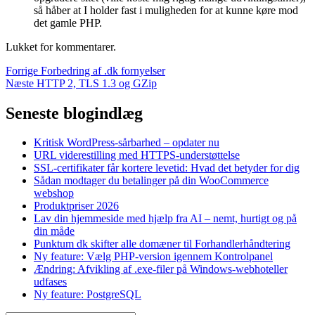
så håber at I holder fast i muligheden for at kunne køre mod
det gamle PHP.
Lukket for kommentarer.
Indlægsnavigation
Forrige
Forrige
Forbedring af .dk fornyelser
Næste
indlæg:
Næste
HTTP 2, TLS 1.3 og GZip
indlæg:
Seneste blogindlæg
Kritisk WordPress-sårbarhed – opdater nu
URL viderestilling med HTTPS-understøttelse
SSL-certifikater får kortere levetid: Hvad det betyder for dig
Sådan modtager du betalinger på din WooCommerce
webshop
Produktpriser 2026
Lav din hjemmeside med hjælp fra AI – nemt, hurtigt og på
din måde
Punktum dk skifter alle domæner til Forhandlerhåndtering
Ny feature: Vælg PHP-version igennem Kontrolpanel
Ændring: Afvikling af .exe-filer på Windows-webhoteller
udfases
Ny feature: PostgreSQL