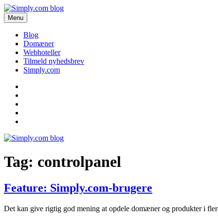
Videre
til
Menu
Simply.com blog
Få de seneste nyheder om domæner og webhoteller her.
indhold
Blog
Domæner
Webhoteller
Tilmeld nyhedsbrev
Simply.com
Blog
Domæner
Webhoteller
Tilmeld
nyhedsbrev
Simply.com
Tag:
controlpanel
Feature: Simply.com-brugere
Det kan give rigtig god mening at opdele domæner og produkter i fler