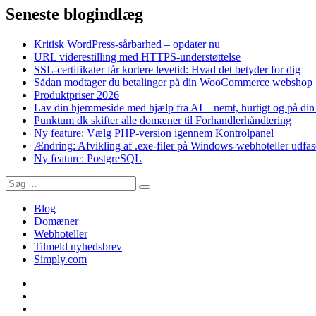
Seneste blogindlæg
Kritisk WordPress-sårbarhed – opdater nu
URL viderestilling med HTTPS-understøttelse
SSL-certifikater får kortere levetid: Hvad det betyder for dig
Sådan modtager du betalinger på din WooCommerce webshop
Produktpriser 2026
Lav din hjemmeside med hjælp fra AI – nemt, hurtigt og på di
Punktum dk skifter alle domæner til Forhandlerhåndtering
Ny feature: Vælg PHP-version igennem Kontrolpanel
Ændring: Afvikling af .exe-filer på Windows-webhoteller udfas
Ny feature: PostgreSQL
Søg
Søg
efter:
Blog
Domæner
Webhoteller
Tilmeld nyhedsbrev
Simply.com
Blog
Domæner
Webhoteller