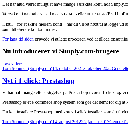
Det har altid været muligt at have mange særskilte konti hos Simply.
Vores konti navngives i stil med
eller
(Fra UnoEuro
S123456
UE123456
Hidtil – for at skifte mellem konti – har du været nødt til at logge u
samt tilhørende kontonummer.
For lang tid siden
prøvede vi at lette processen ved at tillade opsætning
Nu introducerer vi Simply.com-brugere
“Feature:
Læs videre
Forfatter
Simply.com-
Udgivet
Kategori
Tom Sommer (Simply.com)
14. oktober 2021
3. oktober 2022
Generelt
brugere”
Nyt i 1-click: Prestashop
Vi har haft mange efterspørgelser på Prestashop i vores 1-click, og vi e
Prestashop er et e-commece shop system som gør det nemt for dig at
Du kan installere Prestashop med vores 1-click installer, som du finde
Forfatter
Udgivet
Kategorie
T
Tom Sommer (Simply.com)
14. august 2012
25. januar 2013
Generelt
1