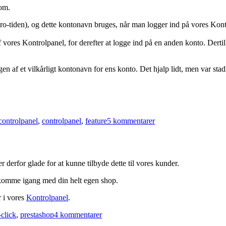
com.
-tiden), og dette kontonavn bruges, når man logger ind på vores Kont
d af vores Kontrolpanel, for derefter at logge ind på en anden konto. Der
en af et vilkårligt kontonavn for ens konto. Det hjalp lidt, men var stad
er
Tags
til
controlpanel
,
controlpanel
,
feature
5 kommentarer
Feature:
Simply.com-
brugere
r derfor glade for at kunne tilbyde dette til vores kunder.
 komme igang med din helt egen shop.
r i vores
Kontrolpanel
.
r
ags
til
-click
,
prestashop
4 kommentarer
Nyt