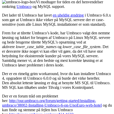
Vi modtager for tiden en del henvendelser
omkring
Umbraco
og MySQL support.
Det lader til Umbraco har lavet
en uheldig ændring
i Umbraco 6.0.x
som gør at Umbraco ikke virker på MySQL servere der er case-
sensitive (som alle Linux MySQL installationer er som standard).
Frem for at tilrette Umbraco’s kode, har Umbraco valgt den nemme
løsning og lukket for brugen af Umbraco på Linux MySQL servere
og bede brugerne tilrette MySQL’s opsætning ved at
aktivere
lower_case_table_names
og
lower_case_file_system
. Det
er desværre ikke noget vi kan eller vil gøre, da det vil have stor
betydning for eksisterende kunder på vores MySQL servere.
Samtidig mener vi, at den bedste og mest korrekte løsning er at
Umbraco løser problemet i deres kode.
Der er en rimelig grim workaround, hvor du kan installere Umbraco
4, opgradere til Umbraco 6.0.0 og så burde det virke herefter.
Den absolut letteste løsning er dog at benytte MS SQL til Umbraco.
MS SQL kan tilkøbes under Tilvalg i vores Kontrolpanel.
Der er en forum tråd om problemet
her:
http://our.umbraco.org/forum/getting-started/installing-
umbraco/38002-Installing-Umbraco-6-on-UnoEuro-web-hotel
og du
kan finde og stemme på fejlen hos Umbraco