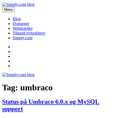
Videre
til
Menu
Simply.com blog
Få de seneste nyheder om domæner og webhoteller her.
indhold
Blog
Domæner
Webhoteller
Tilmeld nyhedsbrev
Simply.com
Blog
Domæner
Webhoteller
Tilmeld
nyhedsbrev
Simply.com
Tag:
umbraco
Status på Umbraco 6.0.x og MySQL
support