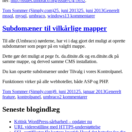
her:
http://issues.umbraco.org/issue/U4-1632
.
Forfatter
Udgivet
Kategorier
Tags
Tom Sommer (Simply.com)
25. juni 2013
25. juni 2013
Generelt
til
mssql
,
mysql
,
umbraco
,
windows
13 kommentarer
Status
på
Subdomæner til vilkårlige mapper
Umbraco
6.0.x
Til alle (Umbraco) nørderne, har vi i dag gjort det muligt at oprette
og
subdomæner som peger på en valgfri mappe.
MySQL
support
Dette gør det muligt at pege fx. da.ditsite.dk og en.ditsite.dk på
samme mappe, og derved samme CMS installation.
Du kan opsætte subdomæner under Tilvalg i vores Kontrolpanel.
Funktionen virker på alle webhoteller, både ASP og PHP.
Forfatter
Udgivet
Kategorier
Tags
Tom Sommer (Simply.com)
9. juni 2011
25. januar 2013
Generelt
til
feature
,
kontrolpanel
,
umbraco
2 kommentarer
Subdomæner
til
Seneste blogindlæg
vilkårlige
mapper
Kritisk WordPress-sårbarhed – opdater nu
URL viderestilling med HTTPS-understøttelse