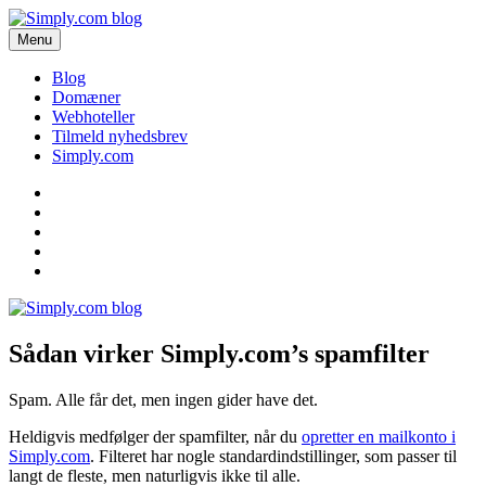
Videre
til
Menu
Simply.com blog
Få de seneste nyheder om domæner og webhoteller her.
indhold
Blog
Domæner
Webhoteller
Tilmeld nyhedsbrev
Simply.com
Blog
Domæner
Webhoteller
Tilmeld
nyhedsbrev
Simply.com
Sådan virker Simply.com’s spamfilter
Spam. Alle får det, men ingen gider have det.
Heldigvis medfølger der spamfilter, når du
opretter en mailkonto i
Simply.com
. Filteret har nogle standardindstillinger, som passer til
langt de fleste, men naturligvis ikke til alle.