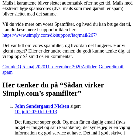
Mails i karantæne bliver slettet automatisk efter noget tid. Mails med
ekstremt høje spamscores (dvs. mails som med garanti er spam)
bliver slettet med det samme.
Vil du vide mere om vores Spamfilter, og hvad du kan bruge det til,
kan du læse mere i supportartiklen her:
https://www.simply.com/dk/support/faq/mail/267/
Det var lidt om vores spamfilter, og hvordan det fungerer. Har vi
glemt noget? Eller er der andre emner, du godt kunne tænke dig, at
vi tog op? Så smid os en kommentar.
Forfatter
Udgivet
Kategorier
Tags
Connie Q.
5. maj 2020
11. december 2020
Artikler
,
Generelt
mail
,
spam
Her tænker du på “Sådan virker
Simply.com’s spamfilter”
John Søndergaard Nielsen
siger:
10. juli 2020 kl. 09:13
Det fungerer super godt. Og man får en daglig email (hvis
noget er fanget og sat i karantæne), det synes jeg er en vigtig
information og god service at have. Det må I godt skrive i