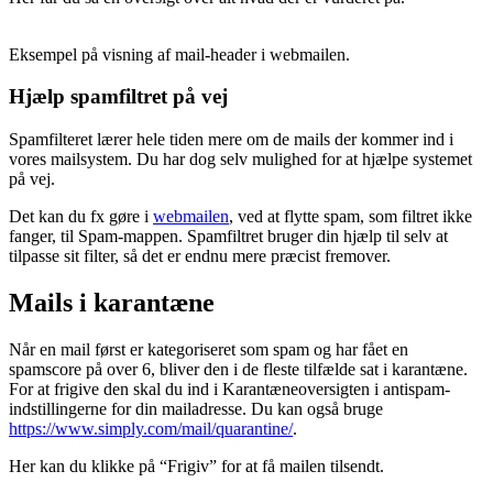
Eksempel på visning af mail-header i webmailen.
Hjælp spamfiltret på vej
Spamfilteret lærer hele tiden mere om de mails der kommer ind i
vores mailsystem. Du har dog selv mulighed for at hjælpe systemet
på vej.
Det kan du fx gøre i
webmailen
, ved at flytte spam, som filtret ikke
fanger, til Spam-mappen. Spamfiltret bruger din hjælp til selv at
tilpasse sit filter, så det er endnu mere præcist fremover.
Mails i karantæne
Når en mail først er kategoriseret som spam og har fået en
spamscore på over 6, bliver den i de fleste tilfælde sat i karantæne.
For at frigive den skal du ind i Karantæneoversigten i antispam-
indstillingerne for din mailadresse. Du kan også bruge
https://www.simply.com/mail/quarantine/
.
Her kan du klikke på “Frigiv” for at få mailen tilsendt.