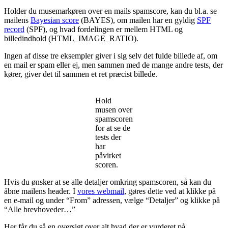
Holder du musemarkøren over en mails spamscore, kan du bl.a. se
mailens
Bayesian score
(BAYES), om mailen har en gyldig
SPF
record
(SPF), og hvad fordelingen er mellem HTML og
billedindhold (HTML_IMAGE_RATIO).
Ingen af disse tre eksempler giver i sig selv det fulde billede af, om
en mail er spam eller ej, men sammen med de mange andre tests, der
kører, giver det til sammen et ret præcist billede.
Hold
musen over
spamscoren
for at se de
tests der
har
påvirket
scoren.
Hvis du ønsker at se alle detaljer omkring spamscoren, så kan du
åbne mailens header. I
vores webmail
, gøres dette ved at klikke på
en e-mail og under “From” adressen, vælge “Detaljer” og klikke på
“Alle brevhoveder…”
Her får du så en oversigt over alt hvad der er vurderet på.