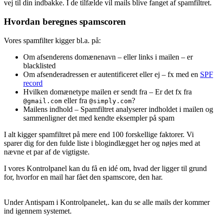
vej til din indbakke. I de tilfælde vil mails blive fanget af spamfiltret.
Hvordan beregnes spamscoren
Vores spamfilter kigger bl.a. på:
Om afsenderens domænenavn – eller links i mailen – er
blacklisted
Om afsenderadressen er autentificeret eller ej – fx med en
SPF
record
Hvilken domænetype mailen er sendt fra – Er det fx fra
eller fra
?
@gmail.com
@simply.com
Mailens indhold – Spamfiltret analyserer indholdet i mailen og
sammenligner det med kendte eksempler på spam
I alt kigger spamfiltret på mere end 100 forskellige faktorer. Vi
sparer dig for den fulde liste i blogindlægget her og nøjes med at
nævne et par af de vigtigste.
I vores Kontrolpanel kan du få en idé om, hvad der ligger til grund
for, hvorfor en mail har fået den spamscore, den har.
Under Antispam i Kontrolpanelet,. kan du se alle mails der kommer
ind igennem systemet.