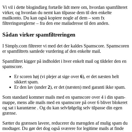
Vi vil i dette blogindlæg fortælle lidt mere om, hvordan spamfilteret
virker, og hvordan du nemt kan tilpasse dem til den enkelte
mailkonto. Du kan også kopiere nogle af dem – som fx
filtreringsreglerne – fra den ene mailadresse til den anden.
Sådan virker spamfiltreringen
I Simply.com filtrerer vi med det der kaldes Spamscore. Spamscoren
er spamfiltrets samlede vurdering af den enkelte mail.
Spamfiltret kigger på indholdet i hver enkelt mail og tildeler den en
spamscore.
Er scoren høj (vi plejer at sige over
6
), er det næsten helt
sikkert spam.
Er den lav (under
2
), er det (næsten) med garanti ikke spam.
Som standard kommer mails med en spamscore over 4 i din spam-
mappe, mens alle mails med en spamscore på over 6 bliver blokeret
og sat i karantæne . Og du kan selvfølgelig selv tilpasse din egen
grænse.
Sætter du grænsen lavere, reducerer du mængden af mulig spam du
modtager. Du gør det dog også sværere for legitime mails at finde