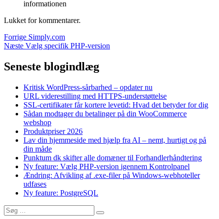
informationen
Lukket for kommentarer.
Indlægsnavigation
Forrige
Forrige
Simply.com
Næste
indlæg:
Næste
Vælg specifik PHP-version
indlæg:
Seneste blogindlæg
Kritisk WordPress-sårbarhed – opdater nu
URL viderestilling med HTTPS-understøttelse
SSL-certifikater får kortere levetid: Hvad det betyder for dig
Sådan modtager du betalinger på din WooCommerce
webshop
Produktpriser 2026
Lav din hjemmeside med hjælp fra AI – nemt, hurtigt og på
din måde
Punktum dk skifter alle domæner til Forhandlerhåndtering
Ny feature: Vælg PHP-version igennem Kontrolpanel
Ændring: Afvikling af .exe-filer på Windows-webhoteller
udfases
Ny feature: PostgreSQL
Søg
Søg
efter: