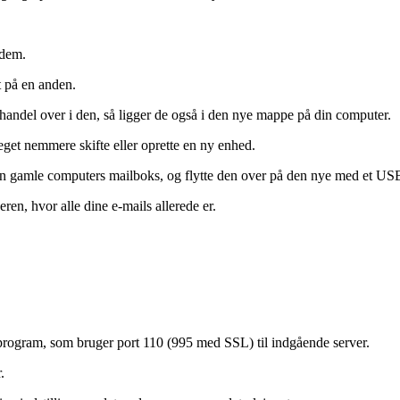
 dem.
t på en anden.
ebhandel over i den, så ligger de også i den nye mappe på din computer.
get nemmere skifte eller oprette en ny enhed.
 gamle computers mailboks, og flytte den over på den nye med et USB-s
n, hvor alle dine e-mails allerede er.
program, som bruger port 110 (995 med SSL) til indgående server.
.