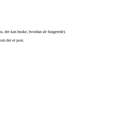
f os, der kan huske, hvordan
de
fungerede).
 om der er post.