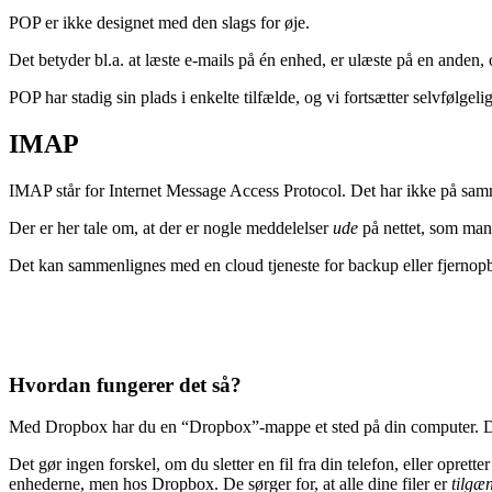
POP er ikke designet med den slags for øje.
Det betyder bl.a. at læste e-mails på én enhed, er ulæste på en anden, 
POP har stadig sin plads i enkelte tilfælde, og vi fortsætter selvfølgel
IMAP
IMAP står for Internet Message Access Protocol. Det har ikke på samme m
Der er her tale om, at der er nogle meddelelser
ude
på nettet, som ma
Det kan sammenlignes med en cloud tjeneste for backup eller fjernopb
Hvordan fungerer det så?
Med Dropbox har du en “Dropbox”-mappe et sted på din computer. Du 
Det gør ingen forskel, om du sletter en fil fra din telefon, eller opre
enhederne, men hos Dropbox. De sørger for, at alle dine filer er
tilgæ