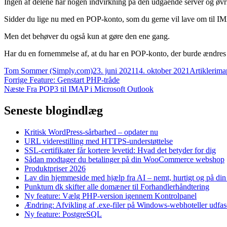
Ingen af delene har nogen indvirkning på den udgående server og øvrig
Sidder du lige nu med en POP-konto, som du gerne vil lave om til IMA
Men det behøver du også kun at gøre den ene gang.
Har du en fornemmelse af, at du har en POP-konto, der burde ændre
Forfatter
Udgivet
Kategorier
Tag
Tom Sommer (Simply.com)
23. juni 2021
14. oktober 2021
Artikler
ima
Indlægsnavigation
Forrige
Forrige
Feature: Genstart PHP-tråde
Næste
indlæg:
Næste
Fra POP3 til IMAP i Microsoft Outlook
indlæg:
Seneste blogindlæg
Kritisk WordPress-sårbarhed – opdater nu
URL viderestilling med HTTPS-understøttelse
SSL-certifikater får kortere levetid: Hvad det betyder for dig
Sådan modtager du betalinger på din WooCommerce webshop
Produktpriser 2026
Lav din hjemmeside med hjælp fra AI – nemt, hurtigt og på di
Punktum dk skifter alle domæner til Forhandlerhåndtering
Ny feature: Vælg PHP-version igennem Kontrolpanel
Ændring: Afvikling af .exe-filer på Windows-webhoteller udfas
Ny feature: PostgreSQL