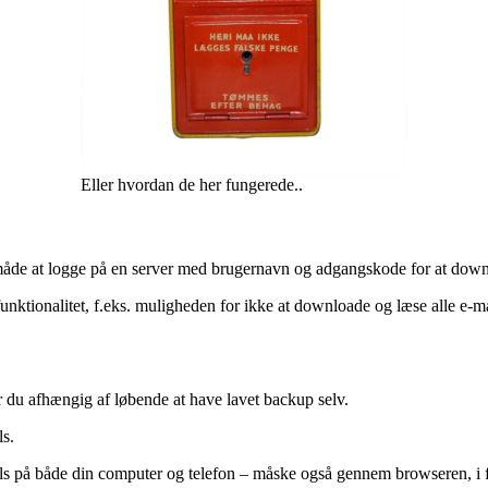
Eller hvordan de her fungerede..
måde at logge på en server med brugernavn og adgangskode for at downl
nktionalitet, f.eks. muligheden for ikke at downloade og læse alle e-ma
er du afhængig af løbende at have lavet backup selv.
ls.
mails på både din computer og telefon – måske også gennem browseren, i 