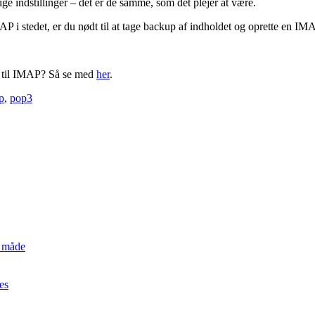
e indstillinger – det er de samme, som det plejer at være.
P i stedet, er du nødt til at tage backup af indholdet og oprette en 
s til IMAP? Så se med
her
.
s
p
,
pop3
n måde
es