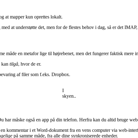
og at mapper kun oprettes lokalt.
ig med at understøtte det, men for de flestes behov i dag, så er det IMAP
åde en metafor lige til højrebenet, men det fungerer faktisk mere intuit
n kan
tilgå
, hvor de er.
evaring af filer som f.eks. Dropbox.
I
skyen..
har måske også en app på din telefon. Herfra kan du altid bruge web-i
tter en kommentar i et Word-dokument fra en vens computer via web-interfa
ngelige
på samme måde, fra alle dine synkroniserede enheder.