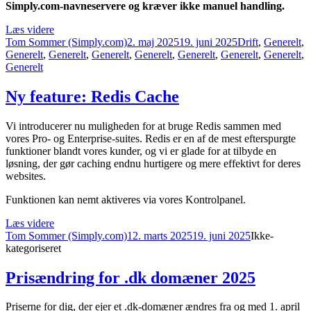
Simply.com-navneservere og kræver ikke manuel handling.
“Ændring
Læs videre
Forfatter
i
Udgivet
Kategorier
Tom Sommer (Simply.com)
2. maj 2025
19. juni 2025
Drift
,
Generelt
,
DKIM
Generelt
,
Generelt
,
Generelt
,
Generelt
,
Generelt
,
Generelt
,
Generelt
,
opsætning”
Generelt
Ny feature: Redis Cache
Vi introducerer nu muligheden for at bruge Redis sammen med
vores Pro- og Enterprise-suites. Redis er en af de mest efterspurgte
funktioner blandt vores kunder, og vi er glade for at tilbyde en
løsning, der gør caching endnu hurtigere og mere effektivt for deres
websites.
Funktionen kan nemt aktiveres via vores Kontrolpanel.
“Ny
Læs videre
Forfatter
feature:
Udgivet
Kategorier
Tom Sommer (Simply.com)
12. marts 2025
19. juni 2025
Ikke-
Redis
kategoriseret
Cache”
Prisændring for .dk domæner 2025
Priserne for dig, der ejer et .dk-domæner ændres fra og med 1. april