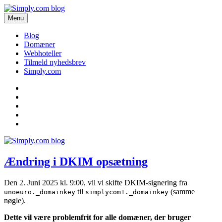
Videre
til
Menu
Få de seneste nyheder om domæner og webhoteller her.
indhold
Simply.com blog
Blog
Domæner
Webhoteller
Tilmeld nyhedsbrev
Simply.com
Blog
Domæner
Webhoteller
Tilmeld
nyhedsbrev
Simply.com
Ændring i DKIM opsætning
Den 2. Juni 2025 kl. 9:00, vil vi skifte DKIM-signering fra
til
(samme
unoeuro._domainkey
simplycom1._domainkey
nøgle).
Dette vil være problemfrit for alle domæner, der bruger