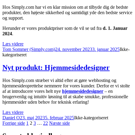
Hos Simply.com har vi en klar mission om at tilbyde dig de bedste
produkter, den højeste sikkerhed og samtidigt yde den bedste service
og support.
Herunder er vores produktpriser som de vil se ud fra
d. 1. Januar
2024
.
“Produktpriser
Læs videre
Forfatter
2024”
Udgivet
Kategor
Tom Sommer (Simply.com)
24. november 2023
3. januar 2025
Ikke-
kategoriseret
Nyt produkt: Hjemmesidedesigner
Hos Simply.com stræber vi altid efter at gøre webhosting og
hjemmesideoprettelse nemmere for vores kunder. Derfor er vi stolte
af at introducere vores helt nye
hjemmesidedesigner
– en
brugervenlig og intuitiv løsning til at skabe smukke, professionelle
hjemmesider uden behov for teknisk erfaring!
“Nyt
Læs videre
Forfatter
Udgivet
produkt:
Kategorier
Daniel O
23. maj 2023
5. februar 2025
Ikke-kategoriseret
Indlægsinddeling
Hjemmesidedesigner”
Side
Side
Side
Side
Forrige side
1
2
3
…
22
Næste side