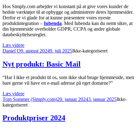
Suite
Hos Simply.com arbejder vi konstant på at give vores kunder de
bedste værktøjer til at opbygge og administrere deres hjemmesider.
Derfor er vi glade for at kunne præsentere vores nyeste
produktintegration –
Iubenda
. Med Iubenda kan du nemt sikre, at
din hjemmeside overholder GDPR, CCPA og andre globale
databeskyttelsesregler.
“Nyt
Læs videre
Forfatter
Udgivet
produkt:
Kategorier
Daniel O
9. august 2024
9. juli 2025
Ikke-kategoriseret
Iubenda”
Nyt produkt: Basic Mail
“Har I ikke et produkt til os, som ikke skal bruge hjemmeside, men
bare gerne vil have en e-mail adresse på eget domæne?”
“Nyt
Læs videre
Forfatter
produkt:
Udgivet
Kategorier
Tom Sommer (Simply.com)
20. januar 2024
3. januar 2025
Ikke-
Basic
kategoriseret
Mail”
Produktpriser 2024