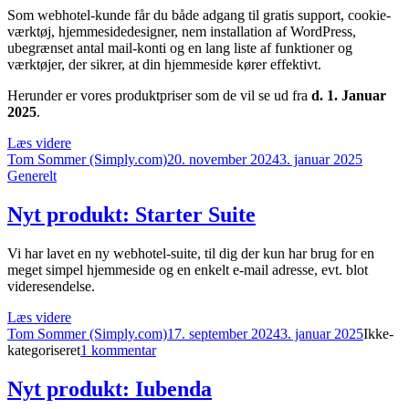
Som webhotel-kunde får du både adgang til gratis support, cookie-
værktøj, hjemmesidedesigner, nem installation af WordPress,
ubegrænset antal mail-konti og en lang liste af funktioner og
værktøjer, der sikrer, at din hjemmeside kører effektivt.
Herunder er vores produktpriser som de vil se ud fra
d. 1. Januar
2025
.
“Produktpriser
Læs videre
Forfatter
2025”
Udgivet
Kategor
Tom Sommer (Simply.com)
20. november 2024
3. januar 2025
Generelt
Nyt produkt: Starter Suite
Vi har lavet en ny webhotel-suite, til dig der kun har brug for en
meget simpel hjemmeside og en enkelt e-mail adresse, evt. blot
videresendelse.
“Nyt
Læs videre
Forfatter
produkt:
Udgivet
Kategor
Tom Sommer (Simply.com)
17. september 2024
3. januar 2025
Ikke-
Starter
til
kategoriseret
1 kommentar
Suite”
Nyt
produkt:
Nyt produkt: Iubenda
Starter