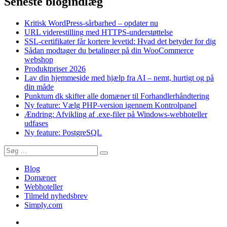
Seneste blogindlæg
Kritisk WordPress-sårbarhed – opdater nu
URL viderestilling med HTTPS-understøttelse
SSL-certifikater får kortere levetid: Hvad det betyder for dig
Sådan modtager du betalinger på din WooCommerce
webshop
Produktpriser 2026
Lav din hjemmeside med hjælp fra AI – nemt, hurtigt og på
din måde
Punktum dk skifter alle domæner til Forhandlerhåndtering
Ny feature: Vælg PHP-version igennem Kontrolpanel
Ændring: Afvikling af .exe-filer på Windows-webhoteller
udfases
Ny feature: PostgreSQL
Søg
Søg
efter:
Blog
Domæner
Webhoteller
Tilmeld nyhedsbrev
Simply.com
Blog