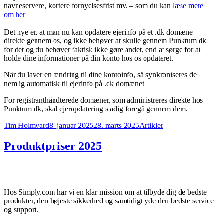
navneservere, kortere fornyelsesfrist mv. – som du kan
læse mere
om her
Det nye er, at man nu kan opdatere ejerinfo på et .dk domæne
direkte gennem os, og ikke behøver at skulle gennem Punktum dk
for det og du behøver faktisk ikke gøre andet, end at sørge for at
holde dine informationer på din konto hos os opdateret.
Når du laver en ændring til dine kontoinfo, så synkroniseres de
nemlig automatisk til ejerinfo på .dk domænet.
For registranthåndterede domæner, som administreres direkte hos
Punktum dk, skal ejeropdatering stadig foregå gennem dem.
Forfatter
Udgivet
Kategorier
Tim Holmvard
8. januar 2025
28. marts 2025
Artikler
Produktpriser 2025
Hos Simply.com har vi en klar mission om at tilbyde dig de bedste
produkter, den højeste sikkerhed og samtidigt yde den bedste service
og support.