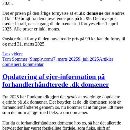
2025.
Det er prisen på den årlige fornyelse af et
.dk-domæne
der ændres
til kr. 109 årligt fra den nuværende pris på kr. 99. Den nye pris
træder i kraft, næste gang dit domæne skal fornyes efter 1. april
2025. Alle priser er inkl. moms.
Ønsker du at forny til den nuværende pris på 99 kr. kan du forny til
og med 31. marts 2025.
“Prisændring
Læs videre
Forfatter
for
Udgivet
Kategorier
Tags
Tom Sommer (Simply.com)
7. marts 2025
9. juli 2025
Artikler
.dk
til
domæner
1 kommentar
domæner
Prisændring
2025”
for
Opdatering af ejer-information på
.dk
forhandlerhåndterede .dk domæner
domæner
2025
Fra 2025 har Punktum dk gjort det
gratis
at overdrage / opdatere
ejerinfo på .dk domæner. Det betyder, at de .dk domæner, som er
forhandlerhåndteret gennem os, nu kommer til at fungere lidt mere
som det normalt gør med f.eks. .com domæner.
Har du et forhandlerhåndteret domæne hos os, så har det allerede
betydet der har været forskellige fordele, som f.eks. skift af